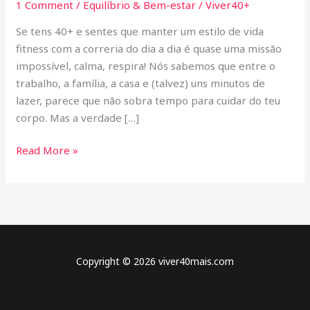
1 Comment
/
Equilíbrio & Bem-estar
/
Viver40+
com
uma
Se tens 40+ e sentes que manter um estilo de vida
rotina
fitness com a correria do dia a dia é quase uma missão
agitada
impossível, calma, respira! Nós sabemos que entre o
trabalho, a família, a casa e (talvez) uns minutos de
lazer, parece que não sobra tempo para cuidar do teu
corpo. Mas a verdade […]
Read More »
Copyright © 2026 viver40mais.com