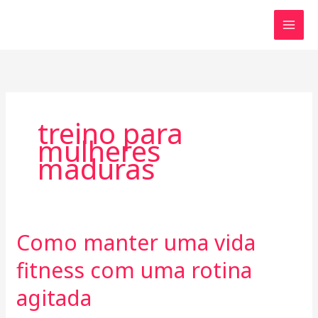
Skip
to
content
treino para
mulheres
maduras
Como manter uma vida
Como
manter
fitness com uma rotina
uma
vida
agitada
fitness