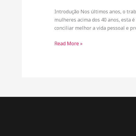
40+:
Introdução Nos últimos anos, o tra
Como
mulheres acima dos 40 anos, esta é
Iniciar
conciliar melhor a vida pessoal e p
e
Prosperar
Read More »
na
Economia
Digital