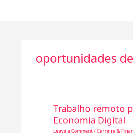
Skip
to
content
oportunidades de
Trabalho remoto p
Trabalho
remoto
Economia Digital
para
Mulheres
Leave a Comment
/
Carreira & Fina