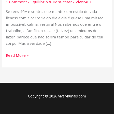
1 Comment
/
Equilíbrio & Bem-estar
/
Viver40+
com
uma
Se tens 40+ e sentes que manter um estilo de vida
rotina
fitness com a correria do dia a dia é quase uma missão
agitada
impossível, calma, respira! Nós sabemos que entre o
trabalho, a família, a casa e (talvez) uns minutos de
lazer, parece que não sobra tempo para cuidar do teu
corpo. Mas a verdade […]
Read More »
Copyright © 2026 viver40mais.com