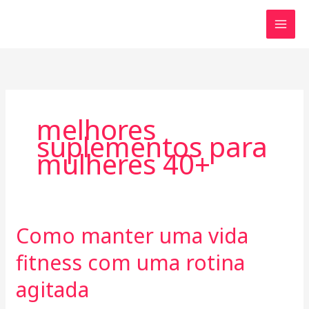
Skip
to
content
melhores
suplementos para
mulheres 40+
Como manter uma vida
Como
manter
fitness com uma rotina
uma
vida
agitada
fitness